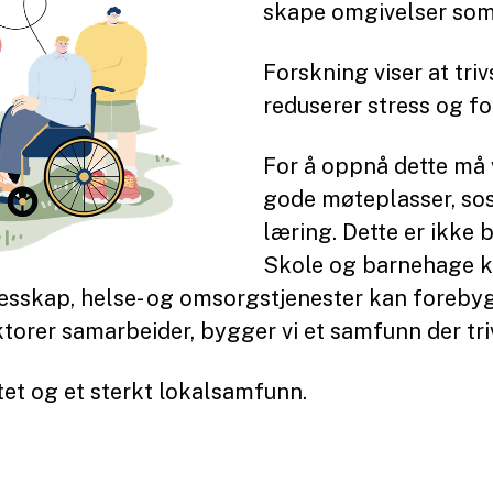
skape omgivelser som 
Forskning viser at tri
reduserer stress og f
For å oppnå dette må v
gode møteplasser, sosi
læring. Dette er ikke b
Skole og barnehage k
llesskap, helse- og omsorgstjenester kan foreb
torer samarbeider, bygger vi et samfunn der triv
litet og et sterkt lokalsamfunn.