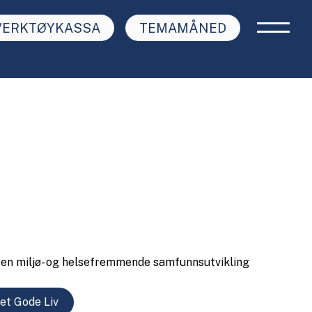
VERKTØYKASSA
TEMAMÅNED
or en miljø- og helsefremmende samfunnsutvikling
Det Gode Liv