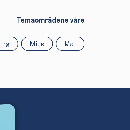
Temaområdene våre
ring
Miljø
Mat